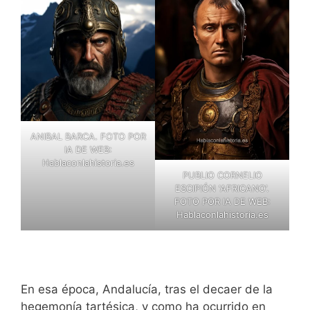
ANIBAL BARCA. FOTO POR
IA DE WEB:
Hablaconlahistoria.es
PUBLIO CORNELIO
ESCIPIÓN ‘AFRICANO’.
FOTO POR IA DE WEB:
Hablaconlahistoria.es
En esa época, Andalucía, tras el decaer de la
hegemonía tartésica, y como ha ocurrido en