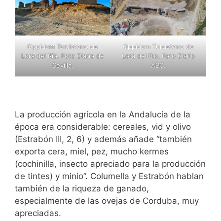
Oppidum Turdetano de
Oppidum Turdetano de
Lora del Río. Foto Diario
Lora del Río. Foto Diario de
ABC.
Sevilla.
La producción agrícola en la Andalucía de la
época era considerable: cereales, vid y olivo
(Estrabón III, 2, 6) y además añade “también
exporta cera, miel, pez, mucho kermes
(cochinilla, insecto apreciado para la producción
de tintes) y minio”. Columella y Estrabón hablan
también de la riqueza de ganado,
especialmente de las ovejas de Corduba, muy
apreciadas.