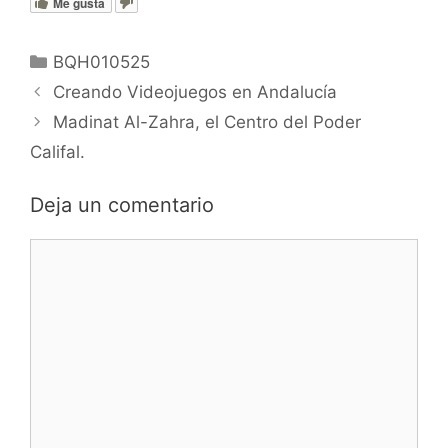
Me gusta
Categorías
BQH010525
Creando Videojuegos en Andalucía
Madinat Al-Zahra, el Centro del Poder
Califal.
Deja un comentario
Comentario