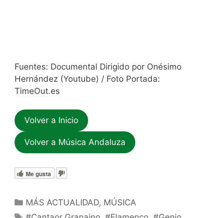
Fuentes: Documental Dirigido por Onésimo
Hernández (Youtube) / Foto Portada:
TimeOut.es
Volver a Inicio
Volver a Música Andaluza
Me gusta
Categorías
MÁS ACTUALIDAD
,
MÚSICA
Etiquetas
#Cantaor Granaino
,
#Flamenco
,
#Genio