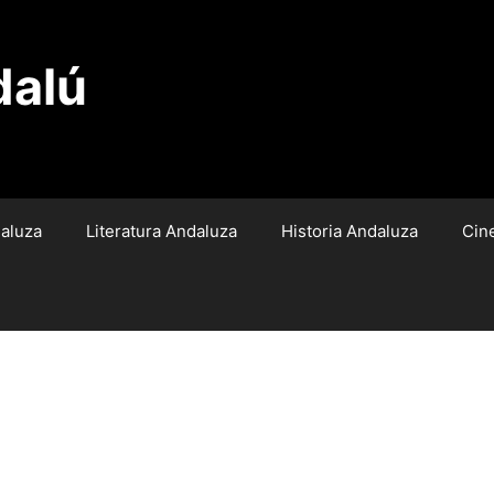
dalú
aluza
Literatura Andaluza
Historia Andaluza
Cin
e
lla del Castigo