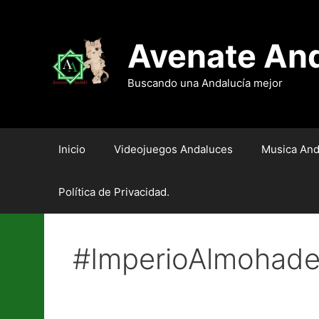
Saltar
al
contenido
Avenate An
Buscando una Andalucía mejor
Inicio
Videojuegos Andaluces
Musica And
Política de Privacidad.
#ImperioAlmohad
Navas de Tolosa. La Bata