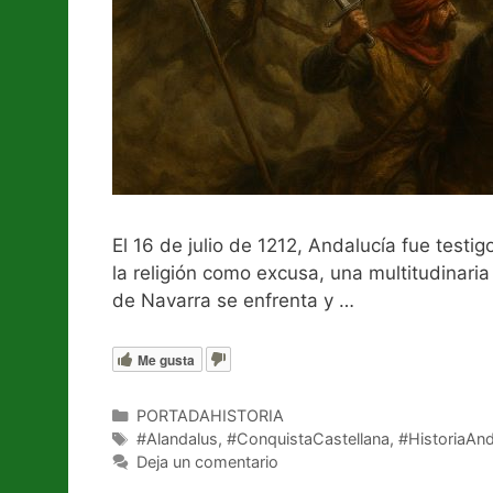
El 16 de julio de 1212, Andalucía fue test
la religión como excusa, una multitudinaria
de Navarra se enfrenta y …
Leer más
Me gusta
Categorías
PORTADAHISTORIA
Etiquetas
#Alandalus
,
#ConquistaCastellana
,
#HistoriaAn
Deja un comentario