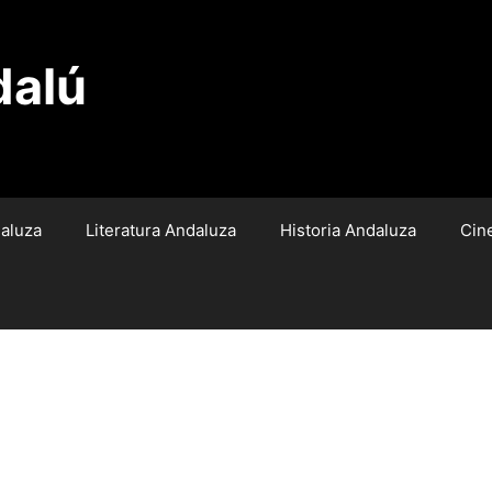
dalú
aluza
Literatura Andaluza
Historia Andaluza
Cin
SAndo fuerte» lo más importante: