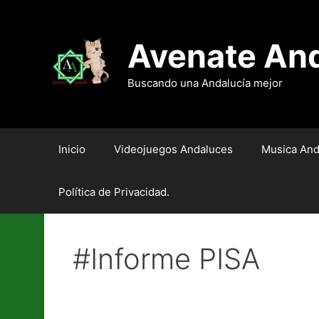
Saltar
al
contenido
Avenate An
Buscando una Andalucía mejor
Inicio
Videojuegos Andaluces
Musica And
Política de Privacidad.
#Informe PISA
¡Andalucía! te están «PI