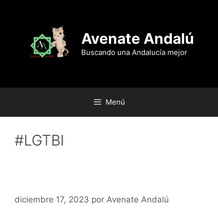
Saltar
al
contenido
Avenate Andalú
Buscando una Andalucía mejor
Menú
#LGTBI
‘Te Estoy Amando Locamente,
ASECAN 2023’
diciembre 17, 2023
por
Avenate Andalú