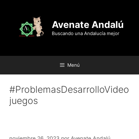
Saltar
al
contenido
Avenate Andalú
Buscando una Andalucía mejor
Menú
#ProblemasDesarrolloVideo
juegos
Campero Games cae en este
2023
noviembre 26, 2023
por
Avenate Andalú