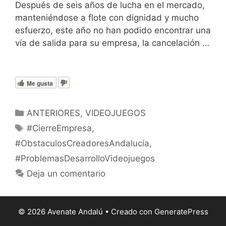
Después de seis años de lucha en el mercado,
manteniéndose a flote con dignidad y mucho
esfuerzo, este año no han podido encontrar una
vía de salida para su empresa, la cancelación …
Leer más
Me gusta
Categorías
ANTERIORES
,
VIDEOJUEGOS
Etiquetas
#CierreEmpresa
,
#ObstaculosCreadoresAndalucía
,
#ProblemasDesarrolloVideojuegos
Deja un comentario
© 2026 Avenate Andalú
• Creado con
GeneratePress