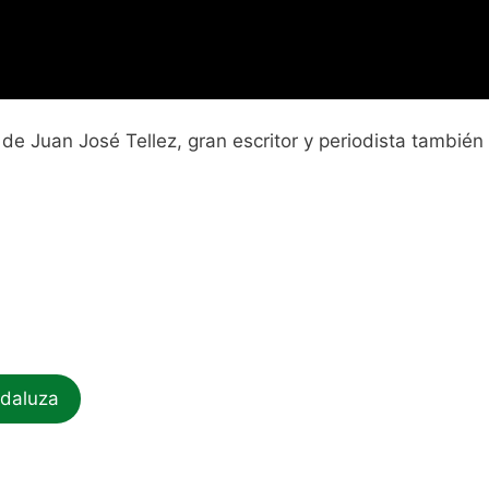
 de Juan José Tellez, gran escritor y periodista también g
negra/25-anos-fernando-quinones_1_10700270.html
ndaluza