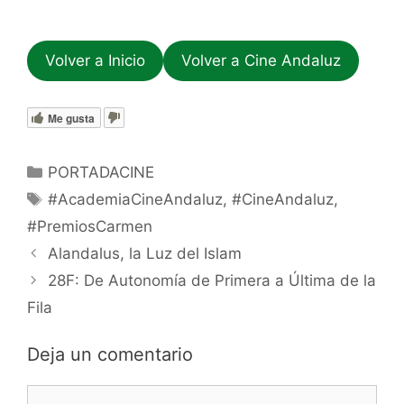
Volver a Inicio
Volver a Cine Andaluz
Me gusta
Categorías
PORTADACINE
Etiquetas
#AcademiaCineAndaluz
,
#CineAndaluz
,
#PremiosCarmen
Alandalus, la Luz del Islam
28F: De Autonomía de Primera a Última de la
Fila
Deja un comentario
Comentario