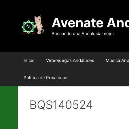
Saltar
al
contenido
Avenate An
Buscando una Andalucía mejor
Inicio
Videojuegos Andaluces
Musica And
Política de Privacidad.
BQS140524
Tiempos difíciles