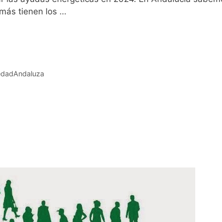
 más tienen los …
Leer más
edadAndaluza
tada de lo social?