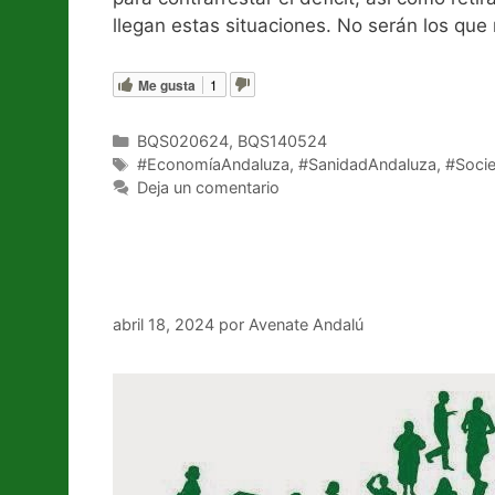
llegan estas situaciones. No serán los que
Me gusta
1
Categorías
BQS020624
,
BQS140524
Etiquetas
#EconomíaAndaluza
,
#SanidadAndaluza
,
#Soci
Deja un comentario
¿Una Andalucía desconec
abril 18, 2024
por
Avenate Andalú