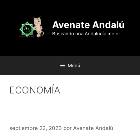
Saltar
al
contenido
Avenate Andalú
Buscando una Andalucía mejor
Menú
ECONOMÍA
¿Cuáles son los problemas de
las andaluzas y andaluces?
septiembre 22, 2023
por
Avenate Andalú