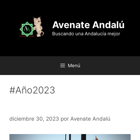
Saltar
al
contenido
Avenate Andalú
Buscando una Andalucía mejor
Menú
#Año2023
Adiós, 2023.
diciembre 30, 2023
por
Avenate Andalú