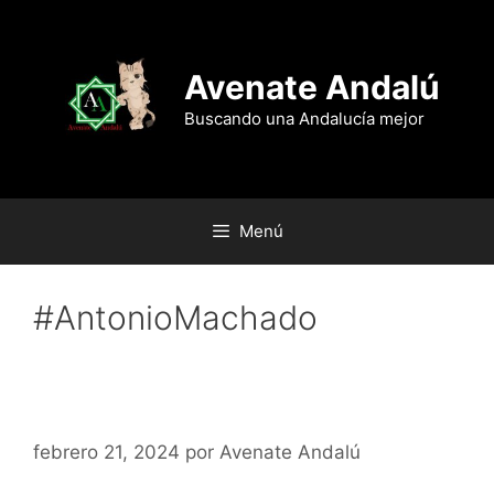
Saltar
al
contenido
Avenate Andalú
Buscando una Andalucía mejor
Menú
#AntonioMachado
Antonio Machado, tragedia de un
poeta.
febrero 21, 2024
por
Avenate Andalú