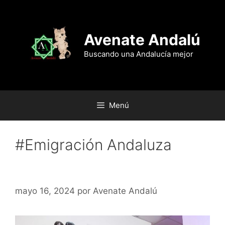
Saltar
al
contenido
Avenate Andalú
Buscando una Andalucía mejor
Menú
#Emigración Andaluza
La herida abierta
mayo 16, 2024
por
Avenate Andalú