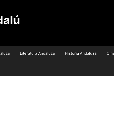
dalú
aluza
Literatura Andaluza
Historia Andaluza
Cin
mbiar el Sistema