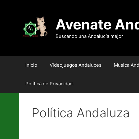
Saltar
al
contenido
Avenate An
Buscando una Andalucía mejor
Inicio
Videojuegos Andaluces
Musica And
Política de Privacidad.
Política Andaluza
Un Andalucismo para Ca