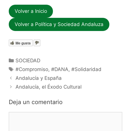
Volver a Inicio
Volver a Política y Sociedad Andaluza
Me gusta
Categorías
SOCIEDAD
Etiquetas
#Compromiso
,
#DANA
,
#Solidaridad
Andalucía y España
Andalucía, el Éxodo Cultural
Deja un comentario
Comentario