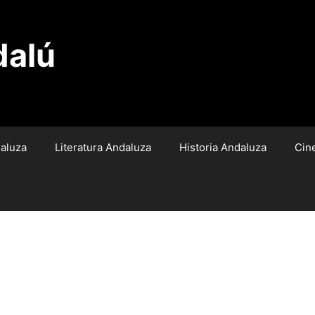
dalú
aluza
Literatura Andaluza
Historia Andaluza
Cin
ener Agua en el grifo