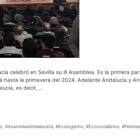
ía celebró en Sevilla su III Asamblea. Es la primera part
 hasta la primavera del 2024. Adelante Andalucía y And
lucía, es decir, …
Leer más
o
,
#AsambleaAndalucista
,
#Ecologismo
,
#Ecosocialismo
,
#Femini