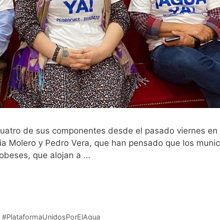
 cuatro de sus componentes desde el pasado viernes en
nia Molero y Pedro Vera, que han pensado que los muni
dobeses, que alojan a …
Leer más
,
#PlataformaUnidosPorElAgua