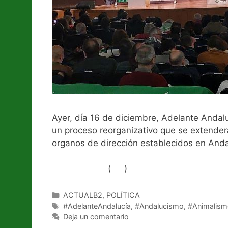
Ayer, día 16 de diciembre, Adelante Andaluc
un proceso reorganizativo que se extenderá
organos de dirección establecidos en Anda
(
)
Like Button Notice
view
Categorías
ACTUALB2
,
POLÍTICA
Etiquetas
#AdelanteAndalucía
,
#Andalucismo
,
#Animalism
Deja un comentario