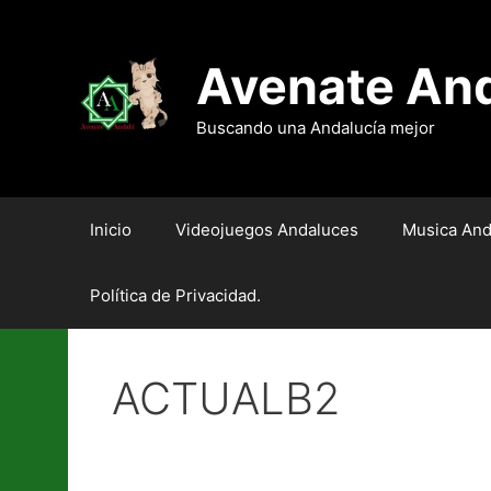
Saltar
al
contenido
Avenate An
Buscando una Andalucía mejor
Inicio
Videojuegos Andaluces
Musica And
Política de Privacidad.
ACTUALB2
Huelga de Hambre para T