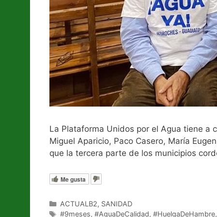
La Plataforma Unidos por el Agua tiene a
Miguel Aparicio, Paco Casero, María Euge
que la tercera parte de los municipios cor
Me gusta
Categorías
ACTUALB2
,
SANIDAD
Etiquetas
#9meses
,
#AguaDeCalidad
,
#HuelgaDeHambre