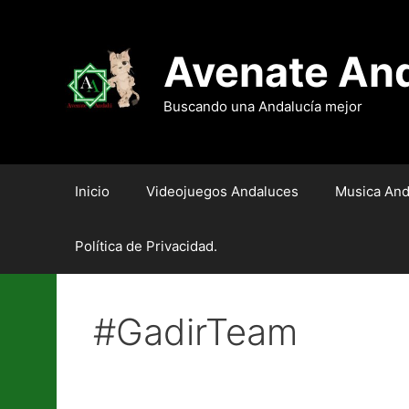
Saltar
al
contenido
Avenate An
Buscando una Andalucía mejor
Inicio
Videojuegos Andaluces
Musica And
Política de Privacidad.
#GadirTeam
‘Lost & Found’, todo un 