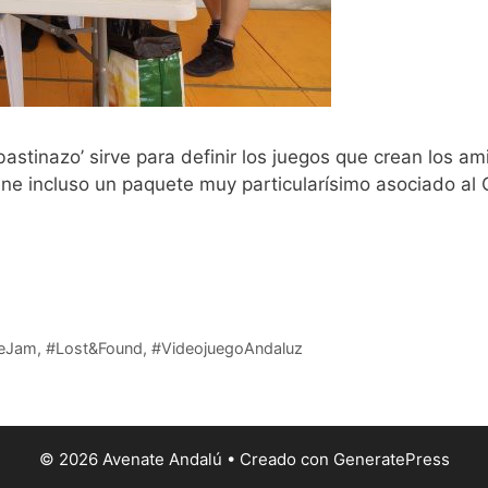
‘bastinazo’ sirve para definir los juegos que crean los 
ene incluso un paquete muy particularísimo asociado al
eer más
eJam
,
#Lost&Found
,
#VideojuegoAndaluz
© 2026 Avenate Andalú
• Creado con
GeneratePress