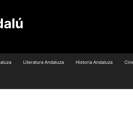
dalú
aluza
Literatura Andaluza
Historia Andaluza
Cin
‘bastinazo’ de videojuego de Gad