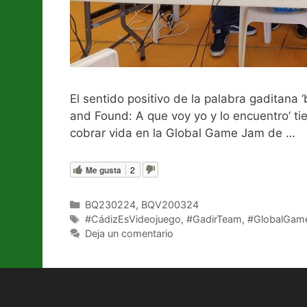
El sentido positivo de la palabra gaditana 
and Found: A que voy yo y lo encuentro’ ti
cobrar vida en la Global Game Jam de …
L
Me gusta
2
Categorías
BQ230224
,
BQV200324
Etiquetas
#CádizEsVideojuego
,
#GadirTeam
,
#GlobalGam
Deja un comentario