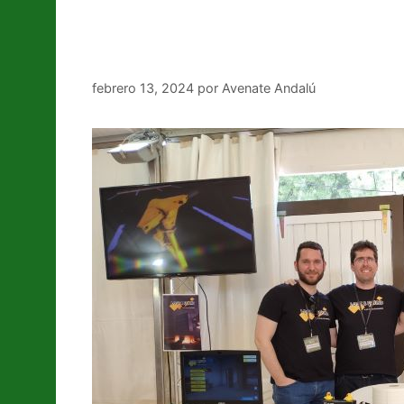
‘Lost & Found’, todo un 
febrero 13, 2024
por
Avenate Andalú