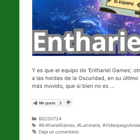
Y es que el equipo de ‘Enthariel Games’, ot
a las hordas de la Oscuridad, en su último
más movido, que si bien no es …
Leer más
Me gusta
3
Categorías
BQ250724
Etiquetas
#EntharielGames
,
#Luminaria
,
#VideojuegoAnda
Deja un comentario