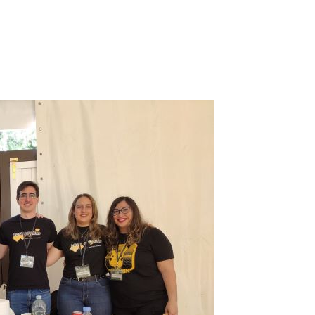
‘bastinazo’ de videojuego de Gad