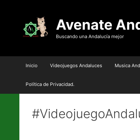
Saltar
al
contenido
Avenate An
Buscando una Andalucía mejor
Inicio
Videojuegos Andaluces
Musica And
Política de Privacidad.
#VideojuegoAndal
Enthariel Games, Luz en 