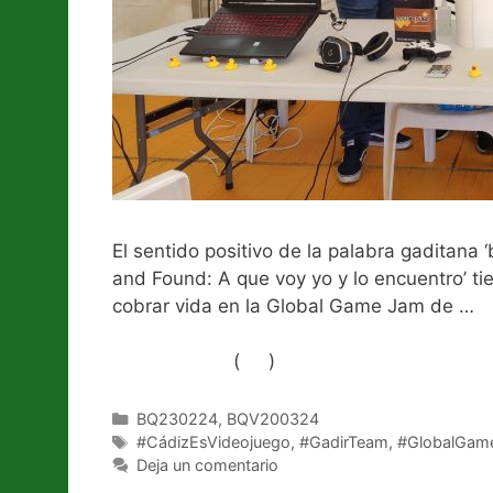
El sentido positivo de la palabra gaditana 
and Found: A que voy yo y lo encuentro’ ti
cobrar vida en la Global Game Jam de …
L
(
)
Like Button Notice
view
Categorías
BQ230224
,
BQV200324
Etiquetas
#CádizEsVideojuego
,
#GadirTeam
,
#GlobalGam
Deja un comentario