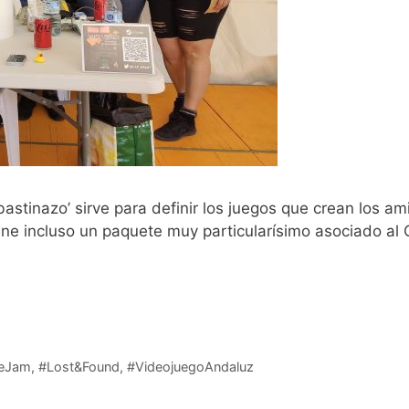
‘bastinazo’ sirve para definir los juegos que crean los 
ene incluso un paquete muy particularísimo asociado al
eer más
eJam
,
#Lost&Found
,
#VideojuegoAndaluz