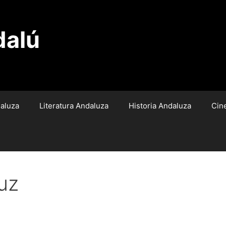
dalú
aluza
Literatura Andaluza
Historia Andaluza
Cin
uz
la Oscuridad.