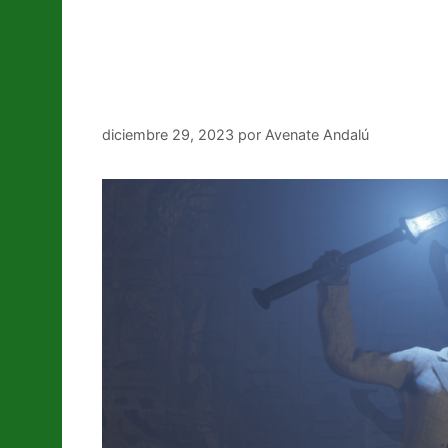
‘Shadows of Duat’, surviv
Guadalquivir.
diciembre 29, 2023
por
Avenate Andalú