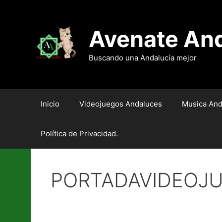
Saltar
al
contenido
Avenate An
Buscando una Andalucía mejor
Inicio
Videojuegos Andaluces
Musica And
Política de Privacidad.
PORTADAVIDEOJ
Doce preguntas con…Lo