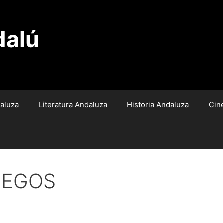
dalú
aluza
Literatura Andaluza
Historia Andaluza
Cin
UEGOS
rena Cáceres