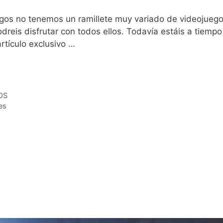
gos no tenemos un ramillete muy variado de videojuego
dreis disfrutar con todos ellos. Todavía estáis a tiemp
rtículo exclusivo …
Leer más
OS
es
al horror en el Antiguo Egipto cr