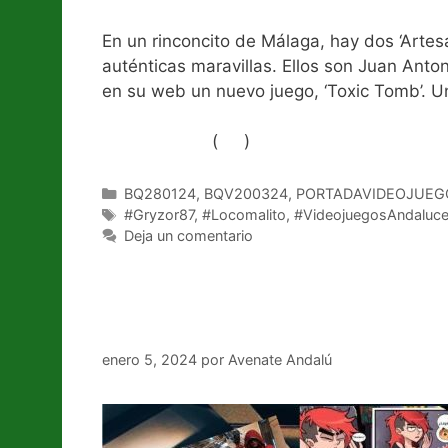
En un rinconcito de Málaga, hay dos ‘Artes
auténticas maravillas. Ellos son Juan Anton
en su web un nuevo juego, ‘Toxic Tomb’. 
(
)
Like Button Notice
view
Categorías
BQ280124
,
BQV200324
,
PORTADAVIDEOJUEG
Etiquetas
#Gryzor87
,
#Locomalito
,
#VideojuegosAndaluc
Deja un comentario
Últimos pedidos a los R
enero 5, 2024
por
Avenate Andalú