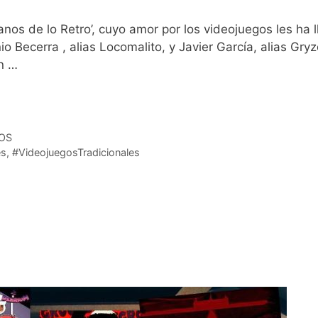
anos de lo Retro’, cuyo amor por los videojuegos les ha
io Becerra , alias Locomalito, y Javier García, alias G
Un …
Leer más
OS
es
,
#VideojuegosTradicionales
eyes con Sabor Andaluz y mucho