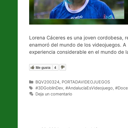
Lorena Cáceres es una joven cordobesa, r
enamoró del mundo de los videojuegos. A s
experiencia considerable en el mundo de la
Me gusta
4
Categorías
BQV200324
,
PORTADAVIDEOJUEGOS
Etiquetas
#3DGoblinDev
,
#AndalucíaEsVideojuego
,
#Doce
Deja un comentario
Locomalito y Gryzor87. A