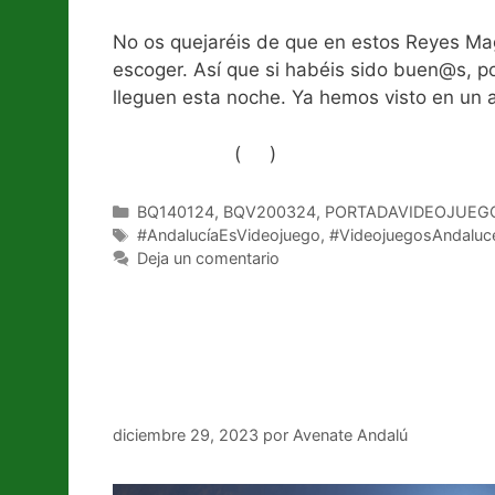
No os quejaréis de que en estos Reyes Ma
escoger. Así que si habéis sido buen@s, po
lleguen esta noche. Ya hemos visto en un a
(
)
Like Button Notice
view
Categorías
BQ140124
,
BQV200324
,
PORTADAVIDEOJUEG
Etiquetas
#AndalucíaEsVideojuego
,
#VideojuegosAndaluc
Deja un comentario
‘Shadows of Duat’, surviv
Guadalquivir.
diciembre 29, 2023
por
Avenate Andalú