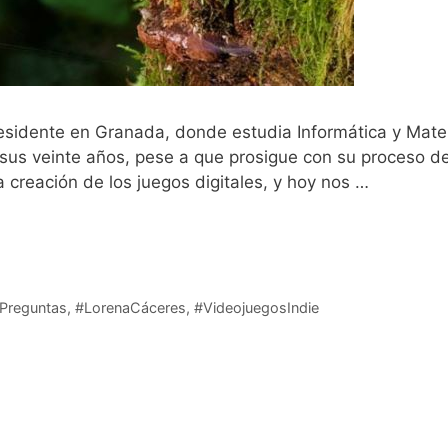
esidente en Granada, donde estudia Informática y Mate
us veinte años, pese a que prosigue con su proceso de
 creación de los juegos digitales, y hoy nos …
Leer má
Preguntas
,
#LorenaCáceres
,
#VideojuegosIndie
rtesanos de lo ‘Retro’