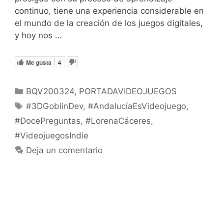
continuo, tiene una experiencia considerable en
el mundo de la creación de los juegos digitales,
y hoy nos …
Leer más
Me gusta
4
Categorías
BQV200324
,
PORTADAVIDEOJUEGOS
Etiquetas
#3DGoblinDev
,
#AndalucíaEsVideojuego
,
#DocePreguntas
,
#LorenaCáceres
,
#VideojuegosIndie
Deja un comentario
Últimos pedidos a los Reyes con
Sabor Andaluz y mucho, mucho