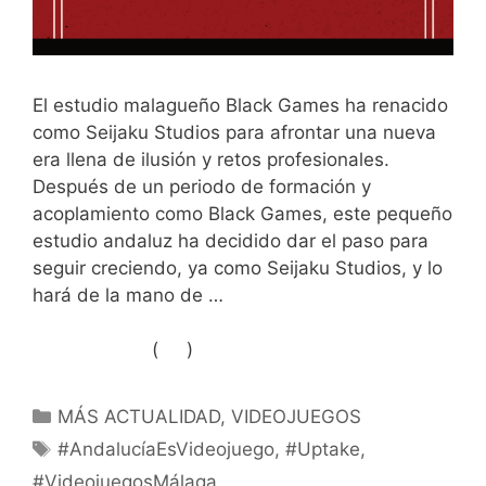
El estudio malagueño Black Games ha renacido
como Seijaku Studios para afrontar una nueva
era llena de ilusión y retos profesionales.
Después de un periodo de formación y
acoplamiento como Black Games, este pequeño
estudio andaluz ha decidido dar el paso para
seguir creciendo, ya como Seijaku Studios, y lo
hará de la mano de …
Leer más
(
)
Like Button Notice
view
Categorías
MÁS ACTUALIDAD
,
VIDEOJUEGOS
Etiquetas
#AndalucíaEsVideojuego
,
#Uptake
,
#VideojuegosMálaga