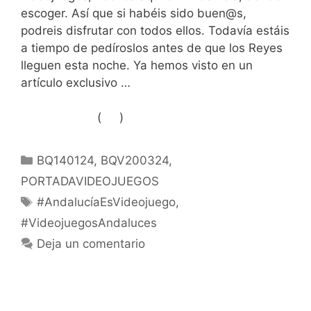
escoger. Así que si habéis sido buen@s,
podreis disfrutar con todos ellos. Todavía estáis
a tiempo de pedíroslos antes de que los Reyes
lleguen esta noche. Ya hemos visto en un
artículo exclusivo …
Leer más
(
)
Like Button Notice
view
Categorías
BQ140124
,
BQV200324
,
PORTADAVIDEOJUEGOS
Etiquetas
#AndalucíaEsVideojuego
,
#VideojuegosAndaluces
Deja un comentario
¡Adios, Black Games!