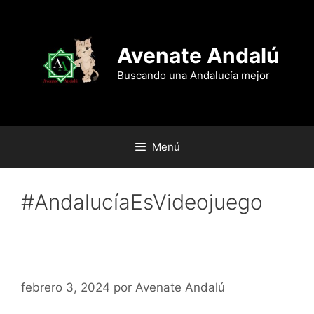
Saltar
al
contenido
Avenate Andalú
Buscando una Andalucía mejor
Menú
#AndalucíaEsVideojuego
Doce preguntas con…Lorena
Cáceres
febrero 3, 2024
por
Avenate Andalú